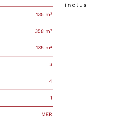
inclus
135 m²
358 m²
135 m²
3
4
1
MER