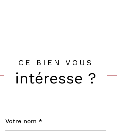
CE BIEN VOUS
intéresse ?
Nom
Fieldset
*
par
défaut