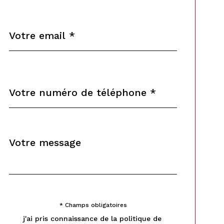
email
*
Téléphone
*
Message
Fieldset
*
par
défaut
* Champs obligatoires
Validation
j'ai pris connaissance de la politique de