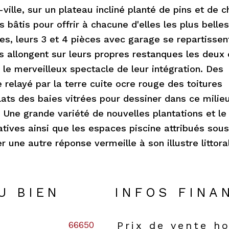
lle, sur un plateau incliné planté de pins et de c
s bâtis pour offrir à chacune d'elles les plus belle
es, leurs 3 et 4 pièces avec garage se repartissen
s allongent sur leurs propres restanques les deux 
 le merveilleux spectacle de leur intégration. Des
e relayé par la terre cuite ocre rouge des toitures
ats des baies vitrées pour dessiner dans ce milie
. Une grande variété de nouvelles plantations et le
tives ainsi que les espaces piscine attribués sous
r une autre réponse vermeille à son illustre littoral
U BIEN
INFOS FINA
66650
Prix de vente h
Caractéristiques
Valeur