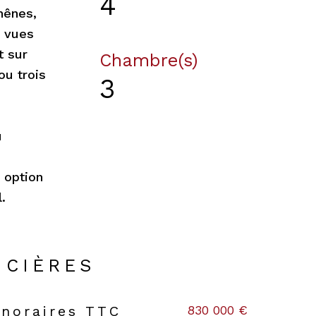
4
hênes,
s vues
t sur
Chambre(s)
ou trois
3
u
 option
.
NCIÈRES
830 000 €
onoraires TTC
s