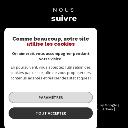
NOUS
suivre
Comme beaucoup, notre site
utilise les cookies
On aimerait vous accompagner pendant
votre visite.
NOUS
adhérons
En poursuivant, vous acceptez l'utilisation des
cookies par ce site, afin de vous proposer des
contenus adaptés et réaliser des statistiques !
PARAMÉTRER
© 2026 | Tous droits réservés | Traduction powered by Google |
Nos honoraires
Plan du site
Mentions légales
Admin
TOUT ACCEPTER
Partenaires
Politique RGPD
Cookies