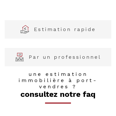
Estimation rapide
Par un professionnel
une estimation
immobilière à port-
vendres ?
Fieldset
consultez notre faq
J'obtiens une
Je souhaite une
par
estimation en 4
défaut
estimation pour
étapes