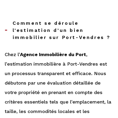
vendre mon bien
louer mon bien
1
2
3
4
Comment se déroule
l’estimation d’un bien
immobilier sur Port-Vendres ?
Fieldset
Fieldset
Je sélectionne le type
Je renseigne les
par
par
de bien
défaut
informations de mon
défaut
Chez l'
Agence Immobilière du Port
,
bien
l'estimation immobilière à Port-Vendres est
un processus transparent et efficace. Nous
débutons par une évaluation détaillée de
Type de bien
appartement
maison
votre propriété en prenant en compte des
Sélectionnez le type de bien
critères essentiels tels que l'emplacement, la
suivant
taille, les commodités locales et les
Adresse du bien *