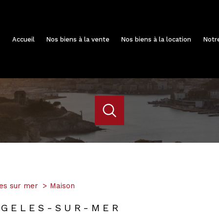
Accueil
Nos biens à la vente
Nos biens à la location
Not
acheter
louer
estimer
de l'ancien
à l'année
Localisation
1
Budget
es sur mer
Maison
elès-sur-Mer
RGELES-SUR-MER