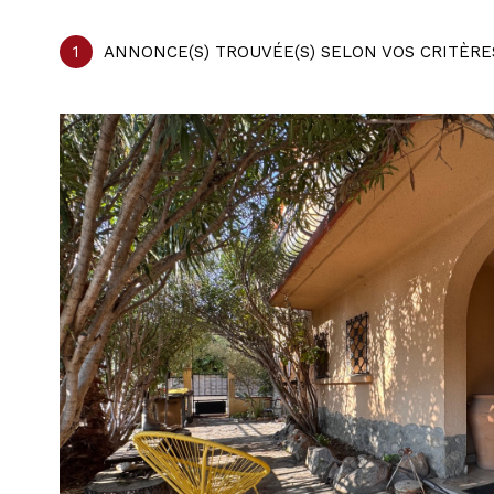
1
ANNONCE(S) TROUVÉE(S) SELON VOS CRITÈRE
voir le
bien