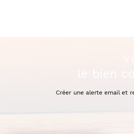
V
le bien c
Créer une alerte email et 