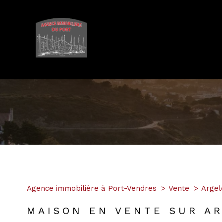
1
Type de bien
Agence immobilière à Port-Vendres
Vente
Argel
Maison
66700 - Arg
MAISON EN VENTE SUR A