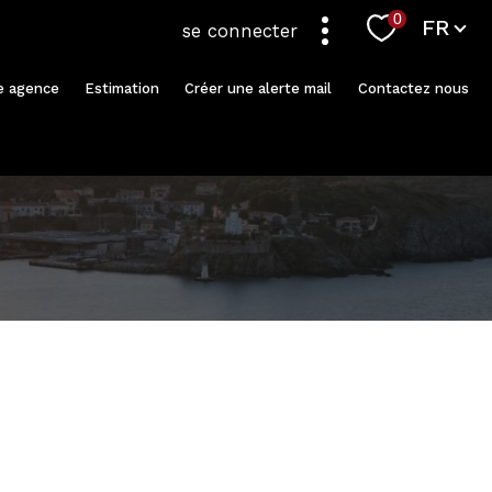
Langue
0
FR
se connecter
re agence
Estimation
Créer une alerte mail
Contactez nous
filtrer
réinitialiser les
filtres