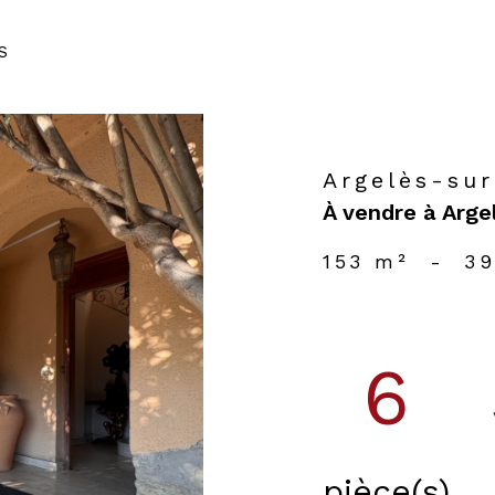
voir l'annonce
S
Argelès-su
À vendre à Arge
153 m²
-
39
6
pièce(s)