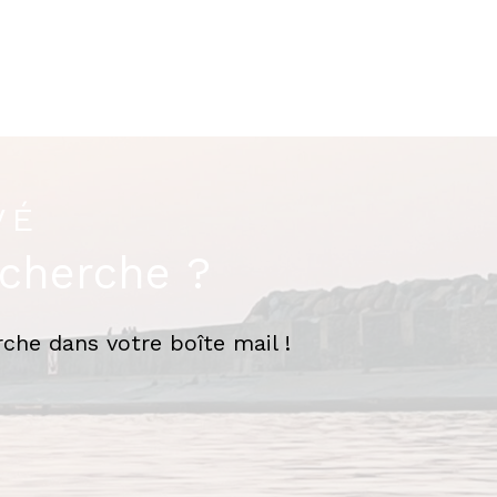
VÉ
echerche ?
che dans votre boîte mail !