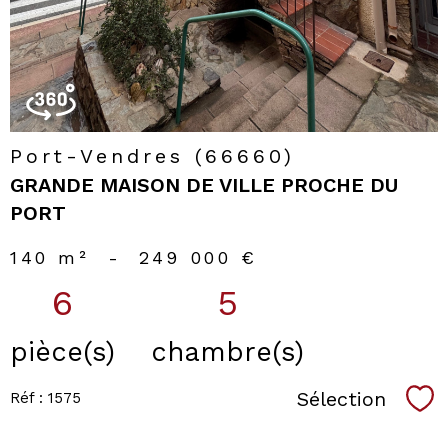
Port-Vendres (66660)
GRANDE MAISON DE VILLE PROCHE DU
PORT
140 m²
-
249 000 €
6
5
pièce(s)
chambre(s)
Sélection
Réf : 1575
Sél