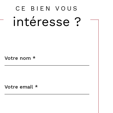
CE BIEN VOUS
intéresse ?
Nom
Fieldset
*
par
défaut
email
*
Téléphone