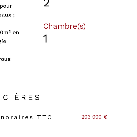
2
 pour
eaux ;
Chambre(s)
,60m² en
1
gie
vous
NCIÈRES
203 000 €
onoraires TTC
s