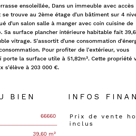
errasse ensoleillée, Dans un immeuble avec accès
t se trouve au 2ème étage d'un bâtiment sur 4 niv
tué d'un salon salle à manger avec coin cuisine de
. Sa surface plancher intérieure habitable fait 39
uble vitrage. S'assortit d'une consommation d'éner
consommation. Pour profiter de l'extérieur, vous
 porte la surface utile à 51,82m². Cette propriété 
ix s'élève à 203 000 €.
U BIEN
INFOS FINA
66660
Prix de vente h
Caractéristiques
Valeur
inclus
39,60 m²