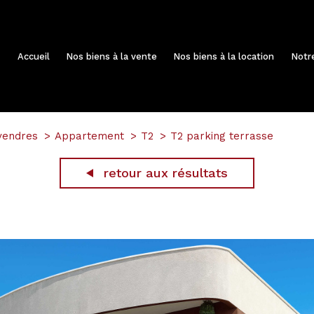
Accueil
Nos biens à la vente
Nos biens à la location
Not
vendres
Appartement
T2
T2 parking terrasse
retour aux résultats