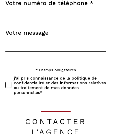
*
Message
Fieldset
*
par
défaut
* Champs obligatoires
Validation
j'ai pris connaissance de la politique de
confidentialité et des informations relatives
au traitement de mes données
personnelles*
CONTACTER
L'AGENCE