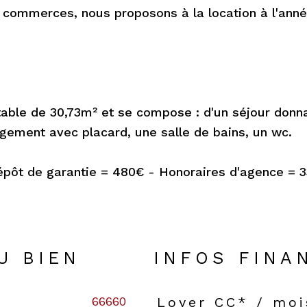
 commerces, nous proposons à la location à l'anné
able de 30,73m² et se compose : d'un séjour donn
agement avec placard, une salle de bains, un wc.
épôt de garantie = 480€ - Honoraires d'agence = 
U BIEN
INFOS FINA
66660
Loyer CC* / moi
Caractéristiques
Valeur