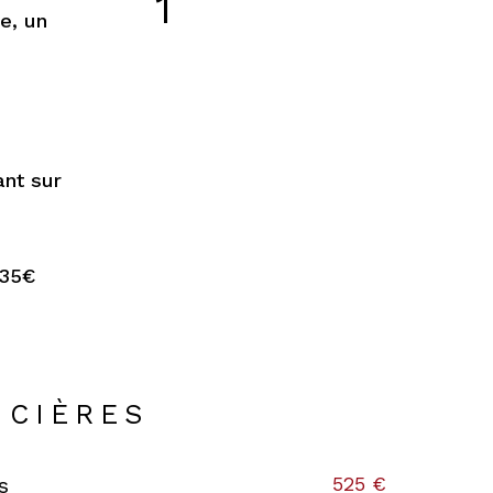
1
e, un
ant sur
335€
NCIÈRES
525 €
s
s