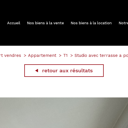
Accueil
Nos biens à la vente
Nos biens à la location
Not
rt vendres
Appartement
T1
Studio avec terrasse a p
retour aux résultats