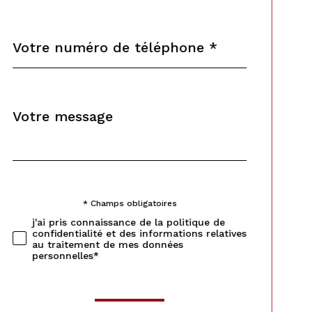
Téléphone
*
Message
Fieldset
*
par
défaut
* Champs obligatoires
Validation
j'ai pris connaissance de la politique de
confidentialité et des informations relatives
au traitement de mes données
personnelles*