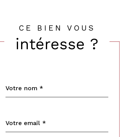
CE BIEN VOUS
intéresse ?
Nom
Fieldset
*
par
défaut
email
*