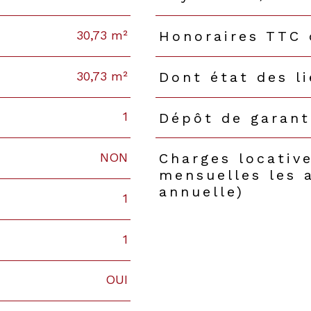
30,73 m²
Honoraires TTC 
30,73 m²
Dont état des l
1
Dépôt de garant
NON
Charges locative
mensuelles les 
annuelle)
1
1
OUI